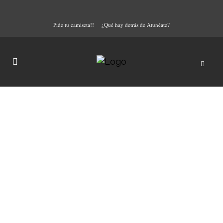
Pide tu camiseta!!
¿Qué hay detrás de Atunéate?
Atún rojo macerado,
restaurante El Quinto Pino
Decía Hipócrates, médico de la
antigua Grecia que “Tu medicina
sea tu alimento, y el alimento tu
medicina”. Un pensamiento que
se ha fortalecido a lo largo de los