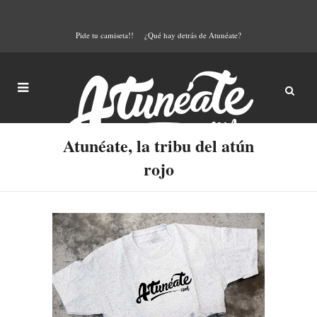
Pide tu camiseta!!
¿Qué hay detrás de Atunéate?
Atunéate, la tribu del atún
rojo