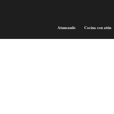
Atuneando
Cocina con atún
Francisco Fontanilla, tradición y
mar en estado puro