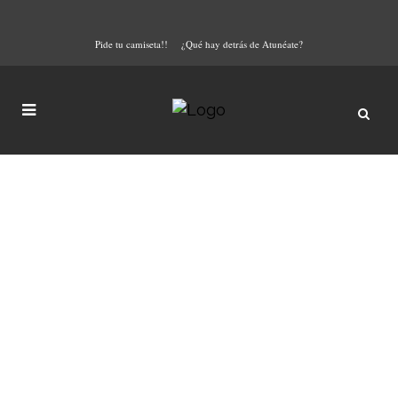
Pide tu camiseta!!
¿Qué hay detrás de Atunéate?
Tataki de Francisco La
Fontanilla
Octubre es un mes perfecto para
ir a comer a restaurantes de
costa. La mayoría de los turistas