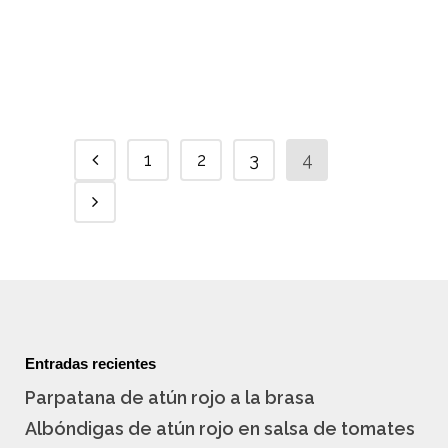
textura untuosa. Sin duda un
acierto seguro. La originalidad de
este...
1
2
3
4
Entradas recientes
Parpatana de atún rojo a la brasa
Albóndigas de atún rojo en salsa de tomates