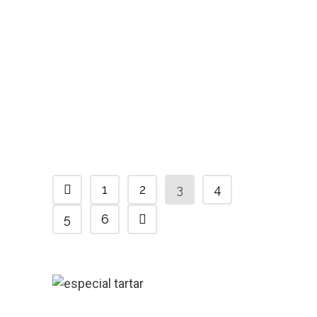
Tartar de atún rojo en La
Mamela
En nuestro paso por el
restaurante La Mamela, catamos
su versión del tartar de atún rojo,
en la...
1
2
3
4
5
6