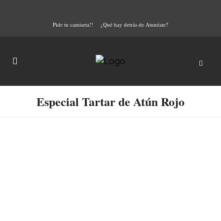
Pide tu camiseta!!
¿Qué hay detrás de Atunéate?
Especial Tartar de Atún Rojo
Receta del tartar de atún
rojo del Alférez
El Tartar de atún es un plato que