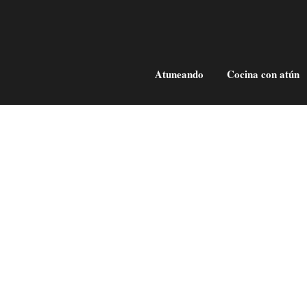
Atuneando
Cocina con atún
a
El queso de almadraba
Hace unos días al acercarnos a la Tienda
e que
Gadira nos encontramos con un nuevo