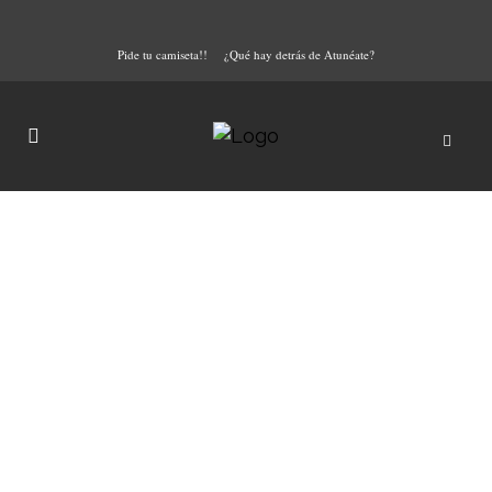
Pide tu camiseta!!
¿Qué hay detrás de Atunéate?
El Campero amplía su
horizonte con un
prestigioso sushiman
Inmersa en un continuo y
apasionante proceso de