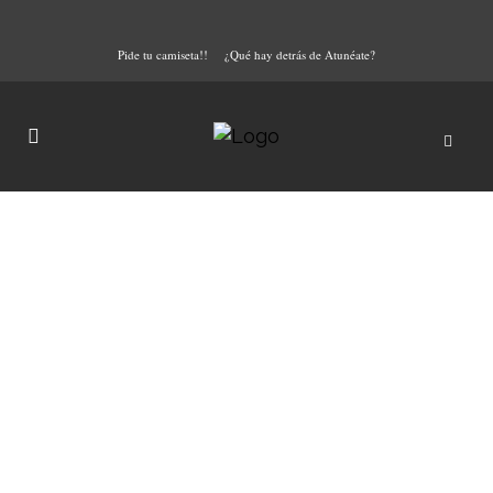
Pide tu camiseta!!
¿Qué hay detrás de Atunéate?
Otra manera de cocinar
atún rojo encebollado
Atún es sinónimo de cocina
tradicional, de platos arraigados a
los pueblos marineros del litoral