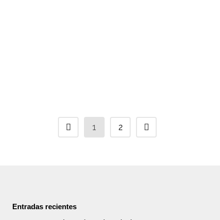
que nos llega de la mano del
restaurante Francisco la
Fontanilla. Un plato que sería el
orgullo de cualquier anfitrión en la
cena de fin de año. Con una
llamativa presentación, que no
es,...
1
2
Entradas recientes