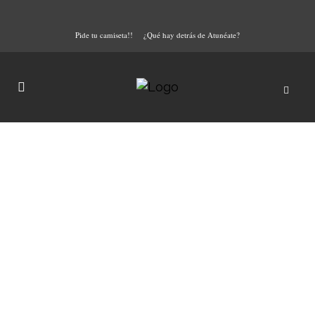
Pide tu camiseta!!
¿Qué hay detrás de Atunéate?
Medio siglo cocinando
atún rojo de la almadraba
Hay lugares a los que siempre
apetece regresar. Lugares que,
independientemente de la época
del año o del producto de