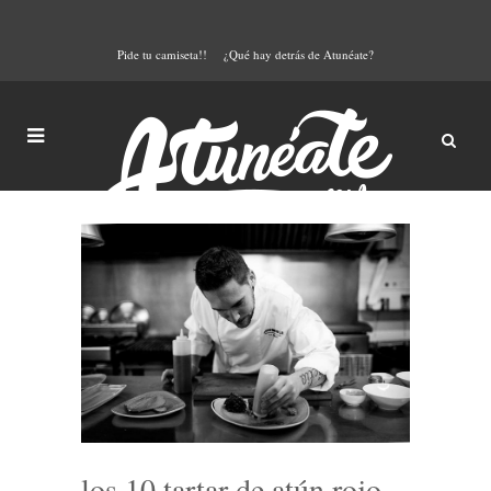
Pide tu camiseta!!
¿Qué hay detrás de Atunéate?
los 10 tartar de atún rojo