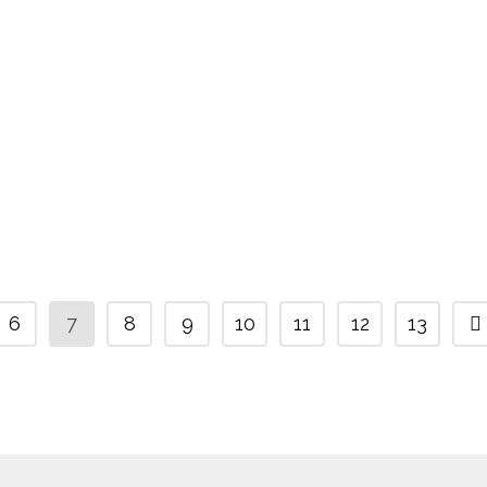
lo
Fideos con atún rojo, magnetismo
de la tradición
 unos
Es cierto que en los últimos años el atún rojo
 atún,
de almadraba ha experimentado una gran
de
revolución. Podríamos decir que, pese a sus
forma
orígenes milenarios, ha sido descubierto por
el gran público hace muy poquito y que este
feliz hallazgo ha sido posible al buen...
6
7
8
9
10
11
12
13