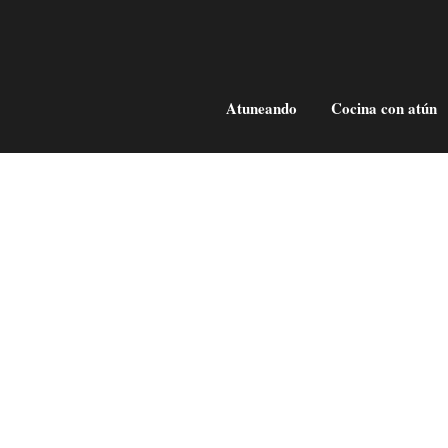
Atuneando
Cocina con atún
ojo
Cómo diferenciar el atún rojo de
otros túnidos